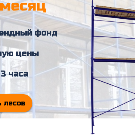
/месяц
рендный фонд
шую цены
 3 часа
ь лесов