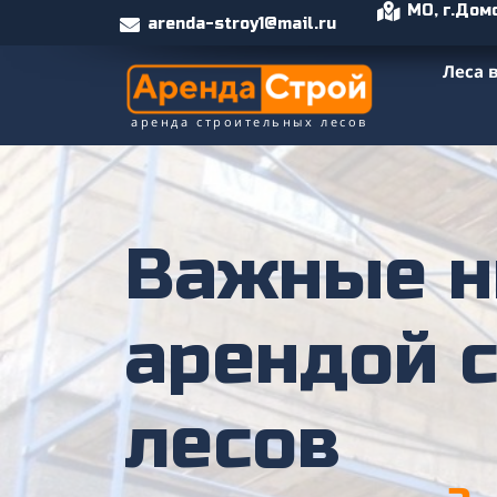
МО, г.Дом
arenda-stroy1@mail.ru
Леса 
аренда строительных лесов
Важные н
арендой 
лесов