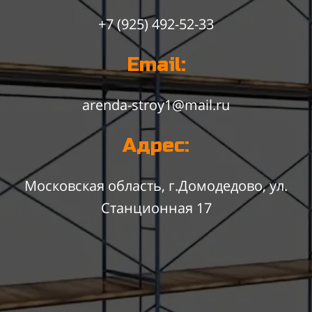
+7 (925) 492-52-33
Email:
arenda-stroy1@mail.ru
Адрес:
Московская область, г.Домодедово, ул.
Станционная 17