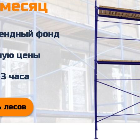
/месяц
рендный фонд
шую цены
 3 часа
ь лесов