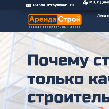
МО, г.Дом
arenda-stroy1@mail.ru
Леса 
аренда строительных лесов
Почему с
только к
строител